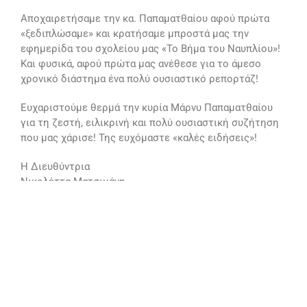
Αποχαιρετήσαμε την κα. Παπαματθαίου αφού πρώτα
«ξεδιπλώσαμε» και κρατήσαμε μπροστά μας την
εφημερίδα του σχολείου μας «Το Βήμα του Ναυπλίου»!
Και φυσικά, αφού πρώτα μας ανέθεσε για το άμεσο
χρονικό διάστημα ένα πολύ ουσιαστικό ρεπορτάζ!
Ευχαριστούμε θερμά την κυρία Μάρνυ Παπαματθαίου
για τη ζεστή, ειλικρινή και πολύ ουσιαστική συζήτηση
που μας χάρισε! Της ευχόμαστε «καλές ειδήσεις»!
Η Διευθύντρια
Νικολέττα Ματσιμάνη
1ο Γενικό Λύκειο Ναυπλίου
15 Απριλίου στις 10:34 π.μ. ·