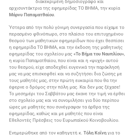
διακεκριμένη δημοσιογράφο και
αρχισυντάκτρια της εφημερίδας ΤΟ ΒΗΜΑ, την κυρία
Μάρνυ Παπαματθαίου
.
Ύστερα από την πολύ γόνιμη συνεργασία που είχαμε το
περασμένο φθινόπωρο, στο πλαίσιο του επιτυχημένου
θεσμού των μαθητικών εφημερίδων που έχει θεσπίσει
η εφημερίδα ΤΟ ΒΗΜΑ, και την έκδοση της μαθητικής
εφημερίδας του σχολείου μας
«Το Βήμα του Ναυπλίου»
,
η κυρία Παπαματθαίου, που είναι και η «ψυχή» αυτού
του θεσμού, είχε αποδεχθεί ευγενικά την παράκλησή
μας να μας επισκεφθεί και να συζητήσει δια ζώσης με
τους μαθητές μας, στην πρώτη ευκαιρία που θα την
έφερνε ο δρόμος στην πόλη μας. Και δεν μας ξέχασε!
Το μεσημέρι του Σαββάτου μας έκανε την τιμή να έρθει
στο σχολείο μας και να συνομιλήσει για δύο περίπου
ώρες με μαθητές που συνέγραψαν τα άρθρα της
εφημερίδας, καθώς και με μαθητές που είναι
Εθελοντές Πρέσβεις του Ευρωπαϊκού Κοινοβουλίου.
Ενημερώθηκε από τον καθηγητή κ.
Τόλη Κοΐνη
για το