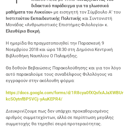
διδακτικό παράδειγμα για τα γλωσσικά
μαθήματα του Λυκείου»
με εισηγητή τον Σύμβουλο Α’ του
Ινστιτούτου Εκπαιδευτικής Πολιτικής
και Συντονιστή
Μονάδας «Ανθρωπιστικές Επιστήμες-Φιλολογία» κ.
Ελευθέριο Βεκρή
.
Η ημερίδα θα πραγματοποιηθεί την Παρασκευή 9
Νοεμβρίου 2018 και ώρα 18:30 στη Δημόσια Κεντρική
Βιβλιοθήκη Ναυπλίου Ο Παλαμήδης.
Θα δοθούν Βεβαιώσεις Παρακολούθησης και για τον λόγο
αυτό παρακαλούμε τους συναδέλφους Φιλολόγους να
εγγραφούν στην ακόλουθη φόρμα:
https://docs.google.com/forms/d/1R8cya0fXQsfxAJaXWBUr
kcSOytnfBP5VCj-yAuKEPR4/
Διευκρινίζουμε πως δεν υπάρχει προκαθορισμένος
αριθμός συμμετεχόντων, αλλά σε περίπτωση μεγάλης
συμμετοχής θα τηρηθεί σειρά προτεραιότητας.